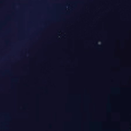
农业综合开发。
亚、喀麦隆等国开展住房、医院、体育馆、大学城和新型城镇化
业绩。