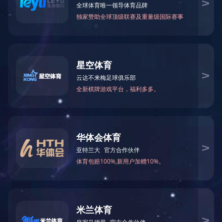
企业理念
员工风采
问题反馈
企业基本信
履行社会责
员工招聘信
招标采购信
其他公开信
子公司信息