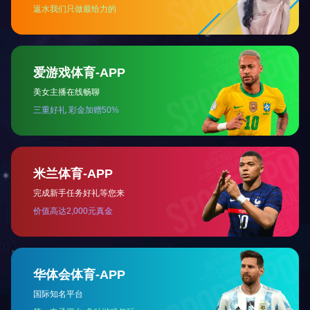
团队过去一年的辛勤付出与经营成果，认为在过去一年复杂的市场环境下
营指标较好达成预期。董事会希望高管团队持续聚焦商业模式创新、两金
展基底，全面提升发展质量。
董事会部署“十五五”开局工作
言时指出，面对国际工程承包行业深度调整和公司传统优势弱化，公司以“
机集团和公司董事会的正确领导下，公司领导班子带领全体干部职工主动作
、促进项目风险防治、创建科技体系、积极服务集团战略等六大方面取得
总就下一步工作提出三方面要求：
十五五”战略高效落地。
各单位需在“四大战略重塑方向”的基础上，将战
。
业部内生动力。
要持续深化事业部薪酬改革，以机制创新激发业务活力；